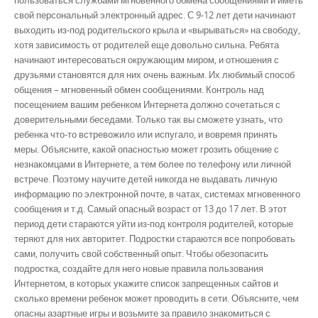
свой персональный электронный адрес. С 9-12 лет дети начинают
выходить из-под родительского крыла и «вырываться» на свободу,
хотя зависимость от родителей еще довольно сильна. Ребята
начинают интересоваться окружающим миром, и отношения с
друзьями становятся для них очень важным. Их любимый способ
общения – мгновенный обмен сообщениями. Контроль над
посещением вашим ребенком Интернета должно сочетаться с
доверительными беседами. Только так вы сможете узнать, что
ребенка что-то встревожило или испугало, и вовремя принять
меры. Объясните, какой опасностью может грозить общение с
незнакомцами в Интернете, а тем более по телефону или личной
встрече. Поэтому научите детей никогда не выдавать личную
информацию по электронной почте, в чатах, системах мгновенного
сообщения и т.д. Самый опасный возраст от 13 до 17 лет. В этот
период дети стараются уйти из-под контроля родителей, которые
теряют для них авторитет. Подростки стараются все попробовать
сами, получить свой собственный опыт. Чтобы обезопасить
подростка, создайте для него новые правила пользования
Интернетом, в которых укажите список запрещенных сайтов и
сколько времени ребенок может проводить в сети. Объясните, чем
опасны азартные игры и возьмите за правило знакомиться с