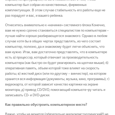
компьютер был собран из качественных, фирменных
комплектующих. В этом случае стабильность его работы еще не
раз порадует и вас, и вашего ребенка.
Отнеситесь внимательно к «начинке» системного блока Конечно,
вам не нужно срочно становиться специалистом по компьютерам –
лучше найти хорошо разбирающегося знакомого. Однако в любом
случае хотя бы в общих чертах представлять, из чего состоит
компьютер, полезно, да и знакомому будет легче объяснить, что
вам нужно. Итак, вам достаточно представлять, что в компьютере
есть а) процессор, который отвечает за производительность
компьютера (как быстро он будет реагировать на щелчки мыши); б)
оперативная память, объем которой тоже влияет на скорость
работы; в) жесткий диск (или по-другому – винчестер), на котором
хранится вся информация (документы, музыка, кино, программы); г)
видеокарта, от которой зависит качество картинки на экране
монитора; д) привод CD/DVD, помогающий компьюте¬ру читать и
записывать CD- и DVD-диски.
Как правильно обустроить компьютерное место?
Важно, чтобы на монитор (обязательно жидкокристаллический!) не