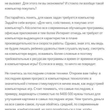
не вызовет. Для этого ли вы экономили? И стоило ли вообще такой
компьютер покупать?
Постарайтесь понять, для каких задач требуется компьютер
Задайте себе вопрос: «Для чего, собственно, я покупаю этот
компьютер?» Абсолютно все современные обучающие программы,
офисные приложения и тем более Интернет отнюдь не требуют от
компьютера выдающихся характеристик в плане
производительности и скорости работы. Однако, зная это, мы ведь
не будем лишать ребенка удовольствия слушать музыку, смотреть
на компьютере видео, осваивать более сложные и поэтому
требовательные к ресурсам программы и время от времени играть
в компьютерные игры? Если все в меру, то ничто не повредит.
Не гонитесь за последним словом техники. Откроем вам тайну: в
последнее время прогресс в компьютерных технологиях в
значительной степени стимулируется ничем иным, как индустрией
компьютерных игр. Стоит понимать, что самые последние, к
примеру, видеокарты стоимостью по $400-500 нужны только для
улучшения картинки в самых последних играх. Чем тратить деньги
на все самое-самое, лучше обойтись средней, по современным
меркам, конфигурацией, но зато позаботиться о том, чтобы