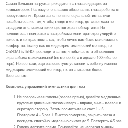
Самая большая нагрузка приходится на глаза сидящего за
компьютером. Поэтому очень важно обезопасить глаза ребенка от
переутомления. Кроме выполнения специальной гимнастики
позаботьтесь и о том, чтобы, глядя в монитор, детские глаза не
страдали от слишком ярких цветов экранной картинки. Не
поленитесь « поиграть» с настройками монитора: отрегулируйте
яркость и контрастность так, чтобы лично вам было максимально
комфортно. Если у вас не жидкокристаллический монитор, то
ОБЯЗАТЕЛЬНО проследите за тем, чтобы частота обновления
экрана была максимальной (не менее 85, а в идеале-100 и более
герц). Но все-таки, еще раз советуем установить ребенку именно
жидкокристаллический монитор, т.к. он считается более
безопасным.
Комплекс упражнений гимнастики для глаз
Не поворачивая головы (голова прямо), делайте медленные
круговые движения глазами вверх – вправо, вниз – влево и в
обратную сторону. Затем посмотрите на счет 1 – 6.
Повторите 4 – 5 раз.1. Быстро поморгать, закрыть глаза и
посидеть спокойно, медленно считая до 5. Повторить 4-5 раз.
Голову держите прямо. Поморгайте, не напрягая мышцы