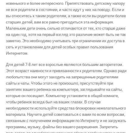
новенького и более интересного. Препятствовать детскому напору
не все родители в состоянии, и часто идут у них на поводу. Если и
вы относитесь к таким родителям, а также если вы родители более
старших детей, вам все равно пригодиться эта информация.
Маленькие дети очень сильно отличаются от тех, кто старше даже
на один год, хотя на первый взгляд это различие может быть не так
заметно. Это необходимо учитывать при ограничении их доступа в
сеть и установлении для детей особых правил пользования
Интернетом.
Для детей 7-8 лет все взрослые являются большим авторитетом.
Этот возраст наивности и привязанности к родителям. Однако ради
любопытства они могут заходить на запрещенные родителями
сайты и чаты. Чтобы этого не произошло, присутствуйте при
занятиях вашего ребенка на компьютере, заглядывайте на сайты,
которые он посещает. Компьютер установите в общей комнате,
чтобы ребенок всегда был на ваших глазах. В случае
необходимости используйте средства блокировки нежелательного
материала. Научите детей советоваться с вами по всем вопросам,
связанным с получением информации по Интернету и не загружать
программы, музыку, файлы без вашего разрешения. Запретить
пользоваться службами мгновенного обмена сообщениями и иметь