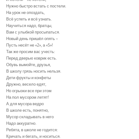
Нужно быстро встать с постели.
На урок не опоздать,
Всё успеть и всё узнать.
Научиться надо, братцы,
Вам с улыбкой просыпаться.
Новый день пришёл опять –
Пусть несёт не «2», а «5»!
Так же просим вас учесть:
Перед дверью коврик есть.
Обувь вымойте, друзья,
В школу грязь носить нельзя.
Дети фрукты и конфеты
Дружно, весело едят,
Но огрызки все при этом
На пол мусором летят!
А для мусора ведро
В школе есть, понятно,
Мусор складывать в него
Надо аккуратно.
Ребята, в школе не годится:
Кричать и бегать, и носиться.