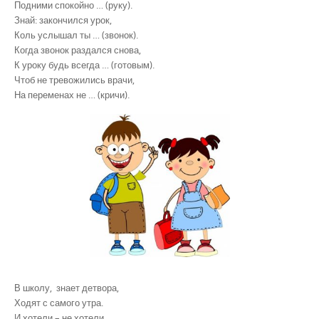
Подними спокойно … (руку).
Знай: закончился урок,
Коль услышал ты … (звонок).
Когда звонок раздался снова,
К уроку будь всегда … (готовым).
Чтоб не тревожились врачи,
На переменах не … (кричи).
В школу, знает детвора,
Ходят с самого утра.
И хотели – не хотели,