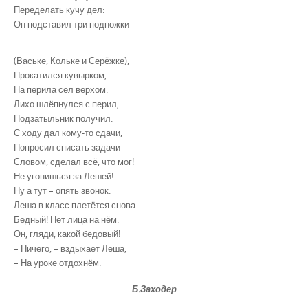
Переделать кучу дел:
Он подставил три подножки
(Ваське, Кольке и Серёжке),
Прокатился кувырком,
На перила сел верхом.
Лихо шлёпнулся с перил,
Подзатыльник получил.
С ходу дал кому-то сдачи,
Попросил списать задачи –
Словом, сделал всё, что мог!
Не угонишься за Лешей!
Ну а тут – опять звонок.
Леша в класс плетётся снова.
Бедный! Нет лица на нём.
Он, гляди, какой бедовый!
– Ничего, – вздыхает Леша,
– На уроке отдохнём.
Б.Заходер