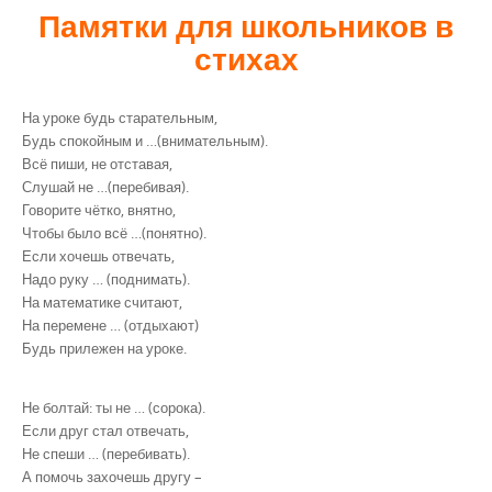
Памятки для школьников в
стихах
На уроке будь старательным,
Будь спокойным и …(внимательным).
Всё пиши, не отставая,
Слушай не …(перебивая).
Говорите чётко, внятно,
Чтобы было всё …(понятно).
Если хочешь отвечать,
Надо руку … (поднимать).
На математике считают,
На перемене … (отдыхают)
Будь прилежен на уроке.
Не болтай: ты не … (сорока).
Если друг стал отвечать,
Не спеши … (перебивать).
А помочь захочешь другу –