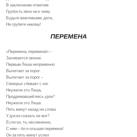
В заключение отметим:
Грубость явно ни к чему.
Будьте вежливыми, дети,
Не грубите никому!
ПЕРЕМЕНА
«Перемена, перемена!» –
Заливается звонок.
Первым Леша непременно
Вылетает за порог.
Вылетает за порог –
Семерых сбивает с ног.
Неужели это Леша,
Продремавший весь урок?
Неужели это Леша
Пять минут назад ни слова
У доски сказать не мог?
Если он, то, несомненно,
С ним – бо-о-ольшая перемена!
Он за пять минут успел