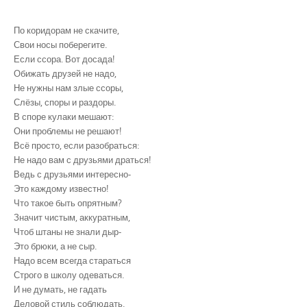
По коридорам не скачите,
Свои носы поберегите.
Если ссора. Вот досада!
Обижать друзей не надо,
Не нужны нам злые ссоры,
Слёзы, споры и раздоры.
В споре кулаки мешают:
Они проблемы не решают!
Всё просто, если разобраться:
Не надо вам с друзьями драться!
Ведь с друзьями интересно-
Это каждому известно!
Что такое быть опрятным?
Значит чистым, аккуратным,
Чтоб штаны не знали дыр-
Это брюки, а не сыр.
Надо всем всегда стараться
Строго в школу одеваться.
И не думать, не гадать
Деловой стиль соблюдать.