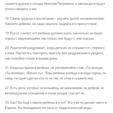
скажете дурное о соседе Николае Петровиче, а завтра дети будут
плохо говорить о вас.
18. Самое трудное в воспитании – научить детей человеколюбию.
Хвалите ребёнка, но чаще хвалите людей в его присутствии.
19. Руссо считал, что ребёнок должен знать: насколько он будет
хорош с окружающими, настолько они будут с ним хороши.
20. Родителей раздражает, когда дети их не слушаются с первого
слова. Научитесь повторять просьбу без раздражения и увидите,
как спокойно станет в вашем доме.
21. Когда вы браните ребёнка, не употребляйте слов: «Ты всегда»,
«Ты вообще», «Вечно ты»…Ваш ребёнок вообще и всегда хорош, он
лишь сегодня сделал что-то не так, об этом и скажите ему.
22. Есть дети, которых не возьмёшь ни наказанием, ни добром, но
великодушное отношение в конце концов спасает их.
23. Как? Вы ещё ставите ребёнка в угол? Это уже не делает никто в
Европе. Вы безнадёжно отстали от педагогической моды.