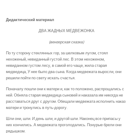
Дидактический материал
ДВА ЖАДНЫХ МЕДВЕЖОНКА
(венгерская сказка)
По ту сторону стеклянных гор, за шелковым лугом, стоял
нехоженый, невиданный густой лес. В этом нехоженом,
невиданном густом лесу, в самой его чаще, жила старая
медведица, У нее было два сына. Когда медвежата выросли, они
решили пойти по свету искать счастья.
Поначалу пошли они к матери и, как то положено, распрощались с
ней. Обняла старая медведица сыновей и наказала им никогда не
расставаться друг с другом. Обещали медвежата исполнить наказ
матери и тронулись в путь-дорогу.
Шли они, шли. И день шли, и другой шли. Наконец все припасы у
них кончились. А медвежата проголодались. Понурые брели они
рядышком.