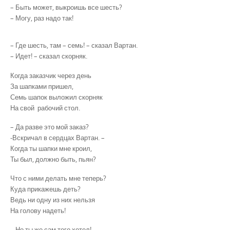
– Быть может, выкроишь все шесть?
– Могу, раз надо так!
– Где шесть, там – семь! – сказал Вартан.
– Идет! – сказал скорняк.
Когда заказчик через день
За шапками пришел,
Семь шапок выложил скорняк
На свой рабочий стол.
– Да разве это мой заказ?
-Вскричал в сердцах Вартан. –
Когда ты шапки мне кроил,
Ты был, должно быть, пьян?
Что с ними делать мне теперь?
Куда прикажешь деть?
Ведь ни одну из них нельзя
На голову надеть!
– Но ты же сам того хотел! –