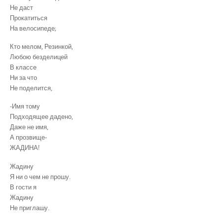
Не даст
Прокатиться
На велосипеде;
Кто мелом, Резинкой,
Любою безделицей
В классе
Ни за что
Не поделится,
-Имя тому
Подходящее дадено,
Даже не имя,
А прозвище-
ЖАДИНА!
Жадину
Я ни о чем не прошу.
В гости я
Жадину
Не приглашу.