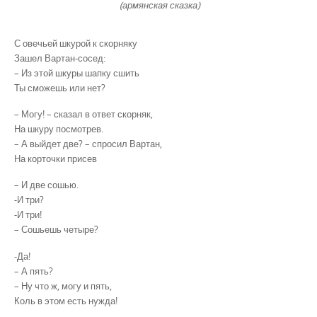
(армянская сказка)
С овечьей шкурой к скорняку
Зашел Вартан-сосед:
– Из этой шкуры шапку сшить
Ты сможешь или нет?
– Могу! – сказал в ответ скорняк,
На шкуру посмотрев.
– А выйдет две? – спросил Вартан,
На корточки присев
– И две сошью.
-И три?
-И три!
– Сошьешь четыре?
-Да!
– А пять?
– Ну что ж, могу и пять,
Коль в этом есть нужда!