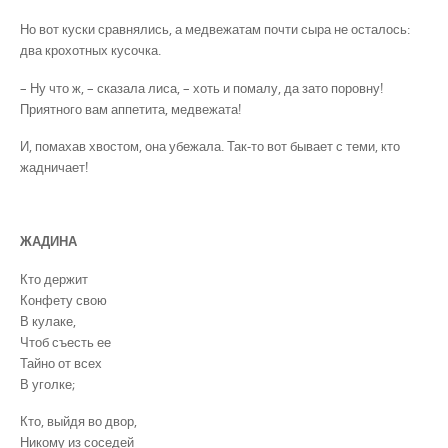
Но вот куски сравнялись, а медвежатам почти сыра не осталось:
два крохотных кусочка.
– Ну что ж, – сказала лиса, – хоть и помалу, да зато поровну!
Приятного вам аппетита, медвежата!
И, помахав хвостом, она убежала. Так-то вот бывает с теми, кто
жадничает!
ЖАДИНА
Кто держит
Конфету свою
В кулаке,
Чтоб съесть ее
Тайно от всех
В уголке;
Кто, выйдя во двор,
Никому из соседей