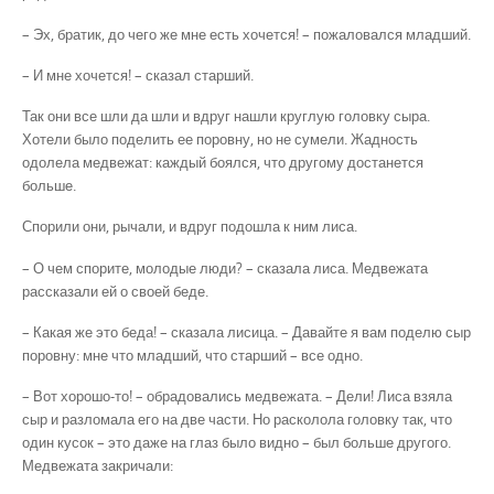
– Эх, братик, до чего же мне есть хочется! – пожаловался младший.
– И мне хочется! – сказал старший.
Так они все шли да шли и вдруг нашли круглую головку сыра.
Хотели было поделить ее поровну, но не сумели. Жадность
одолела медвежат: каждый боялся, что другому достанется
больше.
Спорили они, рычали, и вдруг подошла к ним лиса.
– О чем спорите, молодые люди? – сказала лиса. Медвежата
рассказали ей о своей беде.
– Какая же это беда! – сказала лисица. – Давайте я вам поделю сыр
поровну: мне что младший, что старший – все одно.
– Вот хорошо-то! – обрадовались медвежата. – Дели! Лиса взяла
сыр и разломала его на две части. Но расколола головку так, что
один кусок – это даже на глаз было видно – был больше другого.
Медвежата закричали: