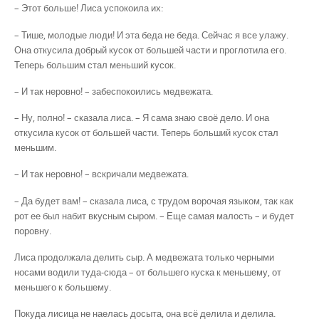
– Этот больше! Лиса успокоила их:
– Тише, молодые люди! И эта беда не беда. Сейчас я все улажу.
Она откусила добрый кусок от большей части и проглотила его.
Теперь большим стал меньший кусок.
– И так неровно! – забеспокоились медвежата.
– Ну, полно! – сказала лиса. – Я сама знаю своё дело. И она
откусила кусок от большей части. Теперь больший кусок стал
меньшим.
– И так неровно! – вскричали медвежата.
– Да будет вам! – сказала лиса, с трудом ворочая языком, так как
рот ее был набит вкусным сыром. – Еще самая малость – и будет
поровну.
Лиса продолжала делить сыр. А медвежата только черными
носами водили туда-сюда – от большего куска к меньшему, от
меньшего к большему.
Покуда лисица не наелась досыта, она всё делила и делила.