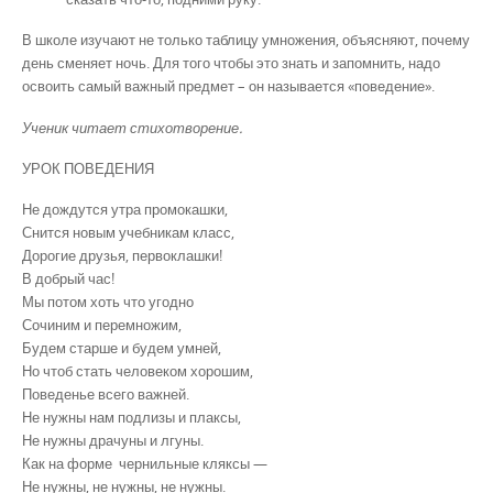
В школе изучают не только таблицу умножения, объясняют, почему
день сменяет ночь. Для того чтобы это знать и запомнить, надо
освоить самый важный предмет – он называется «поведение».
Ученик читает стихотворение.
УРОК ПОВЕДЕНИЯ
Не дождутся утра промокашки,
Снится новым учебникам класс,
Дорогие друзья, первоклашки!
В добрый час!
Мы потом хоть что угодно
Сочиним и перемножим,
Будем старше и будем умней,
Но чтоб стать человеком хорошим,
Поведенье всего важней.
Не нужны нам подлизы и плаксы,
Не нужны драчуны и лгуны.
Как на форме чернильные кляксы —
Не нужны, не нужны, не нужны.