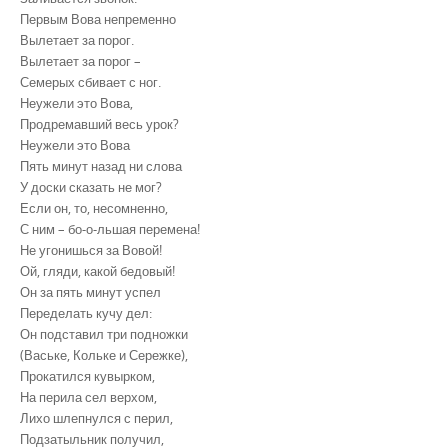
Первым Вова непременно
Вылетает за порог.
Вылетает за порог –
Семерых сбивает с ног.
Неужели это Вова,
Продремавший весь урок?
Неужели это Вова
Пять минут назад ни слова
У доски сказать не мог?
Если он, то, несомненно,
С ним – бо-о-льшая перемена!
Не угонишься за Вовой!
Ой, гляди, какой бедовый!
Он за пять минут успел
Переделать кучу дел:
Он подставил три подножки
(Ваське, Кольке и Сережке),
Прокатился кувырком,
На перила сел верхом,
Лихо шлепнулся с перил,
Подзатыльник получил,