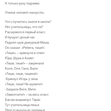
А только руку подними.
Ученик читает наизусть.
Что случилось нынче в школе?
Нет учительницы, что ли?
Расшумелся первый класс
И бушует целый час
Поднял шум дежурный Миша.
Он сказал: «Ребята, тише!»
«Тише», – крикнули в ответ
Юра, Шура и Ахмет.
«Тише, тише!» – закричали
Коля, Оля, Галя, Валя.
«Тише, тише, тишина!»
-Крикнул Игорь у окна.
«Тише, тише! Не шумите!»
-Заорали Витя, Митя.
«Замолчите!» – на весь класс
Басом выкрикнул Тарас
Тут учительница пенья
Просто вышла из терпенья,