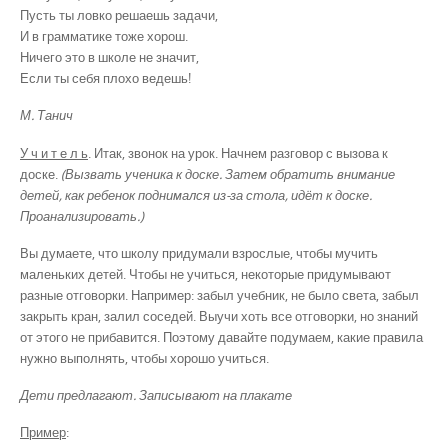
Пусть ты ловко решаешь задачи,
И в грамматике тоже хорош.
Ничего это в школе не значит,
Если ты себя плохо ведешь!
М. Танич
У ч и т е л ь
. Итак, звонок на урок. Начнем разговор с вызова к
доске.
(Вызвать ученика к доске. Затем обратить внимание
детей, как ребенок поднимался из-за стола, идёт к доске.
Проанализировать.)
Вы думаете, что школу придумали взрослые, чтобы мучить
маленьких детей. Чтобы не учиться, некоторые придумывают
разные отговорки. Например: забыл учебник, не было света, забыл
закрыть кран, залил соседей. Выучи хоть все отговорки, но знаний
от этого не прибавится. Поэтому давайте подумаем, какие правила
нужно выполнять, чтобы хорошо учиться.
Дети предлагают. Записывают на плакате
Пример
: