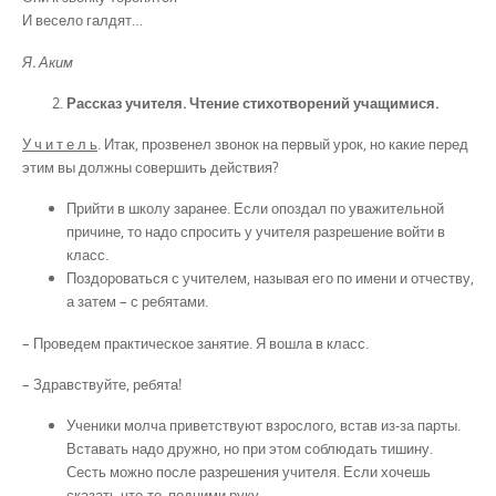
И весело галдят…
Я. Аким
Рассказ учителя. Чтение стихотворений учащимися.
У ч и т е л ь
. Итак, прозвенел звонок на первый урок, но какие перед
этим вы должны совершить действия?
Прийти в школу заранее. Если опоздал по уважительной
причине, то надо спросить у учителя разрешение войти в
класс.
Поздороваться с учителем, называя его по имени и отчеству,
а затем – с ребятами.
– Проведем практическое занятие. Я вошла в класс.
– Здравствуйте, ребята!
Ученики молча приветствуют взрослого, встав из-за парты.
Вставать надо дружно, но при этом соблюдать тишину.
Сесть можно после разрешения учителя. Если хочешь
сказать что-то, подними руку.