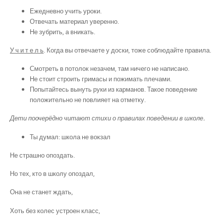
Ежедневно учить уроки.
Отвечать материал уверенно.
Не зубрить, а вникать.
У ч и т е л ь
. Когда вы отвечаете у доски, тоже соблюдайте правила.
Смотреть в потолок незачем, там ничего не написано.
Не стоит строить гримасы и пожимать плечами.
Попытайтесь вынуть руки из карманов. Такое поведение
положительно не повлияет на отметку.
Дети поочерёдно читают стихи о правилах поведении в школе.
Ты думал: школа не вокзал
Не страшно опоздать.
Но тех, кто в школу опоздал,
Она не станет ждать,
Хоть без колес устроен класс,