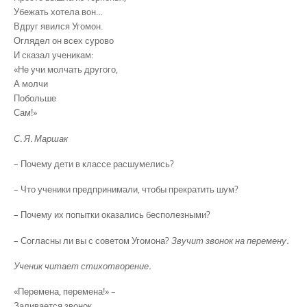
Убежать хотела вон…
Вдруг явился Угомон.
Оглядел он всех сурово
И сказал ученикам:
«Не учи молчать другого,
А молчи
Побольше
Сам!»
С. Я. Маршак
– Почему дети в классе расшумелись?
– Что ученики предпринимали, чтобы прекратить шум?
– Почему их попытки оказались бесполезными?
– Согласны ли вы с советом Угомона?
Звучит звонок на перемену.
Ученик читает стихотворение.
«Перемена, перемена!» –
Заливается звонок.