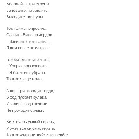
Балалайка, три струны.
Запевайте, не зевайте,
Выходите, плясуны.
Тетя Сима попросила
Слазить Витю на чердак.
– Извините, тетя Сима, ,
Я вам вовсе не батрак.
Говорит лентяйке мать:
– Убери свою кровать.
– Я бы, мама, убрала,
Только я еще мала.
А наш Гриша ходит гордо,
В ход пускает кулаки.
У задиры под глазами
Не проходят синяки.
Витя очень умный парень,
Может все он смастерить,
Только «здравствуй» и «спасибо»