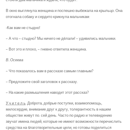
В окно выглянула женщина и поспешно выбежала на крыльцо. Она
отогнала собаку и сердито крикнула мальчикам:
-Как вам не стыдно!
– А что – стыдно? Мы ничего не дёлали! – удивились мальчики.
– Вот это и плохо, – гневно ответила женщина.
В. Осеева
– Что показалось вам в рассказе самым главным?
– Предложите свой заголовок к рассказу.
– На какие размышления наводит этот рассказ?
У ч и т е л ь
. Доброта, добрые поступки, взаимопомощь,
милосердие, внимание друг к другу, толерантность в нашем
обществе живут по. сей день. Часто по радио и телевидению
звучат имена людей, которые не имеют возможности перечислить
средства на благотворительные цели, но готовы поделиться