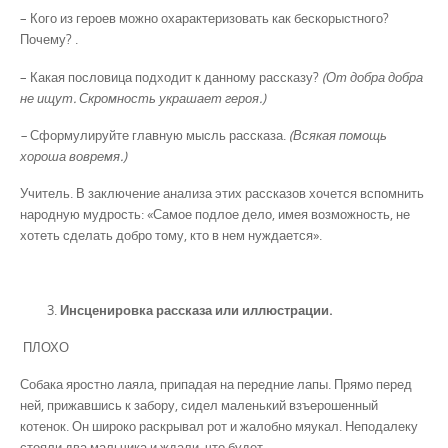
– Кого из героев можно охарактеризовать как бескорыстного?
Почему? .
– Какая пословица подходит к данному рассказу?
(От добра добра
не ищут. Скромность украшает героя.)
–
Сформулируйте главную мысль рассказа.
(Всякая помощь
хороша вовремя.)
Учитель. В заключение анализа этих рассказов хочется вспомнить
народную мудрость: «Самое подлое дело, имея возможность, не
хотеть сделать добро тому, кто в нем нуждается».
Инсценировка рассказа или иллюстрации.
ПЛОХО
Собака яростно лаяла, припадая на передние лапы. Прямо перед
ней, прижавшись к забору, сидел маленький взъерошенный
котенок. Он широко раскрывал рот и жалобно мяукал. Неподалеку
стояли два мальчика и ждали, что будет.