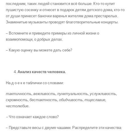
последним, таких людей становится всё больше. Кто-то купит
пушистую сосенку и отнесет в подарок детям детского дома, кто-то
от души принесет баночки варенья жителям дома престарелых.
Знаменитые музыканты проводят благотворительные концерты.
– Вспомните и приведите примеры из личной жизни о
взаимопомощи, о добрых делах.
– Какую оценку вы можете дать себе?
Анализ качеств человека.
На д о е к е таблички со словами:
тактичность, вежливость, пунктуальность, услужливость,
скромность, бестактность, обидчивость, тщеславие,
честолюбие.
–
Что означает каждое слово?
– Представьте весы с двумя чашами. Распределите эти качества: