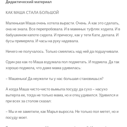
Дидактический материал
КАК МАША СТАЛА БОЛЬШОЙ
Маленькая Маша очень хотела вырасти. Очень. А как это сделать,
она не знала. Все перепробовала. И в маминых туфлях ходила. И в
бабушкином капоте сидела. И прическу, как у тети Кати, делала. И
бусы примеряла. И часы на руку надевала.
Ничего не получалось. Только смеялись над ней да подшучивали.
Один раз как-то Маша вздумала пол подметать. И подмела. Да так
хорошо подмела, что даже мама удивилась:
– Машенька! Да неужели ты у нас большая становишься?
А когда Маша чисто-чисто вымыла посуду да сухо – насухо
вытерла ее, тогда не только мама, но и отец удивился. Удивился и
при всех за столом сказал:
– Мы и не заметили, как Марья выросла. Не только пол метет, но и
посуду моет.