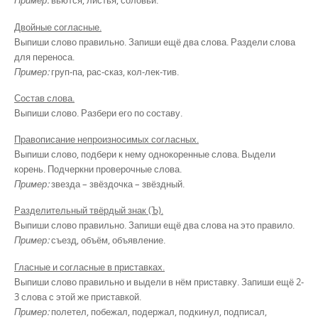
Пример:
вьются, листья, соловьи.
Двойные согласные.
Выпиши слово правильно. Запиши ещё два слова. Раздели слова
для переноса.
Пример:
груп-па, рас-сказ, кол-лек-тив.
Состав слова.
Выпиши слово. Разбери его по составу.
Правописание непроизносимых согласных.
Выпиши слово, подбери к нему однокоренные слова. Выдели
корень. Подчеркни проверочные слова.
Пример:
звезда – звёздочка – звёздный.
Разделительный твёрдый знак (Ъ).
Выпиши слово правильно. Запиши ещё два слова на это правило.
Пример:
съезд, объём, объявление.
Гласные и согласные в приставках.
Выпиши слово правильно и выдели в нём приставку. Запиши ещё 2-
3 слова с этой же приставкой.
Пример:
полетел, побежал, подержал, подкинул, подписал,