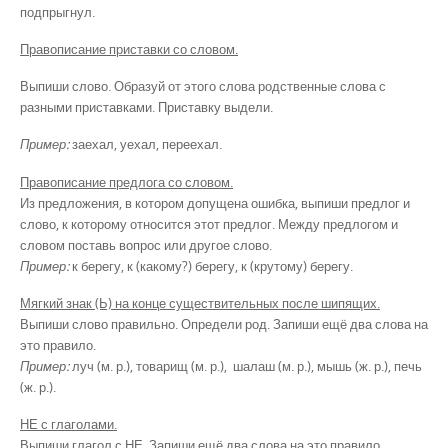
подпрыгнул.
Правописание приставки со словом.
Выпиши слово. Образуй от этого слова родственные слова с
разными приставками. Приставку выдели.
Пример:
заехал, уехал, переехал.
Правописание предлога со словом.
Из предложения, в котором допущена ошибка, выпиши предлог и
слово, к которому относится этот предлог. Между предлогом и
словом поставь вопрос или другое слово.
Пример:
к берегу, к (какому?) берегу, к (крутому) берегу.
Мягкий знак (Ь) на конце существительных после шипящих.
Выпиши слово правильно. Определи род. Запиши ещё два слова на
это правило.
Пример:
луч (м. р.), товарищ (м. р.), шалаш (м. р.), мышь (ж. р.), печь
(ж. р.).
НЕ с глаголами.
Выпиши глагол с НЕ. Запиши ещё два слова на это правило.