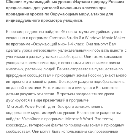
Сборник мультимедийных уроков «Изучаем природу России»
предназначен для учителей начальных классов при
проведении уроков по Окружающему миру, а так же для
индивидуального просмотра учащимся.
В первом разделе вы найдёте 46 новых мультимедийных урока,
созданных в программе Camtasia Studio 8 и Windows Movie Maker
по программе «Окружающий мир» 1-4 класс Они помогут Вам
сделать уроки интересными, увлекательными и побывать вместе с
учениками в разных уголках нашей страны. Они так же ознакомят
учащихся с временами года, с сезонными изменениями в жизни
животных, растений, людей. Ребята отправятся в путешествие по
природным сообществам и природным зонам России, узнают много
интересного о нашей стране. Во втором разделе подобраны клипы
по данной тематике. Есть и «плюсы» и «минусы» и Вы можете с
детьми разучить эти песни. В третьем разделе эти же уроки
дублируются в виде презентаций в программе
Microsoft PowerPoint для быстрого ознакомления с
содержанием мультимедийных уроков. В четвертом разделе вы
найдёте 50 файлов в программе
Microsoft Word. Это тесты,
кроссворды, интересные факты по природным зонам и природным
сообществам. Они могут быть использованы как проверочные