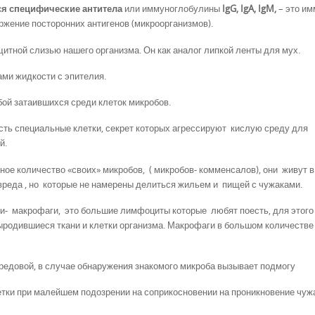
ся специфические антитела
или иммуноглобулины
IgG,
IgA,
IgM,
– это и
оржение посторонних антигенов (микроорганизмов).
щитной слизью нашего организма. Он как аналог липкой ленты для мух.
ми жидкости с эпителия.
ой затаившихся среди клеток микробов.
 есть специальные клетки, секрет которых агрессируют кислую среду для
й.
омное количество «своих» микробов, ( микробов- комменсалов), они живут в
о вреда , но которые не намерены делиться жильем и пищей с чужаками.
и- макрофаги, это большие лимфоциты которые любят поесть, для этог
ыродившиеся ткани и клетки организма. Макрофаги в большом количестве
ередовой, в случае обнаружения знакомого микроба вызывает подмогу
тки при малейшем подозрении на соприкосновении на проникновение чуж