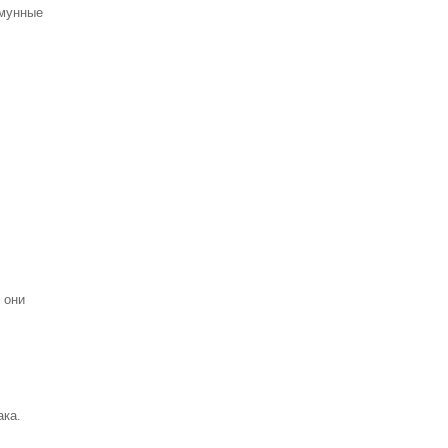
ммунные
о они
ака.