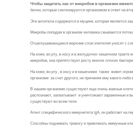
Чтобы защитить нас от микробов в организме имеют
белки, которые синтезируются организмом в ответ на вт
Эти антитела содержатся в муцине, которая является за
Микробы попадая в организм человека смываются потока
Отшелушивающиеся верхние слои эпителия уносят с соб
На коже, во рту, в носу и в желудочно- кишечном тракте
микробов, она препятствует росту многих плохих бактери
На коже, во рту , в носу и в кишечнике также живет огр
организме за счет другого, не причиняя ему какого-либ
В нашем организме существуют еще очень важные клетк
распознают, захватывают и уничтожают зараженные и в
существуют во всем теле.
Агент специфического иммунитета IgA, он работает на п
Способны поднимать тревогу и привлекать иммунные кле