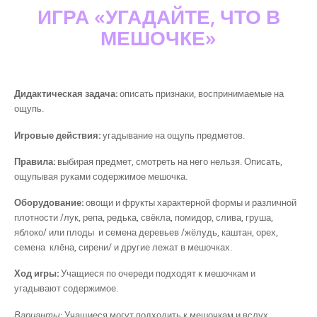
ИГРА «УГАДАЙТЕ, ЧТО В
МЕШОЧКЕ»
Дидактическая задача:
описать признаки, воспринимаемые на
ощупь.
Игровые действия:
угадывание на ощупь предметов.
Правила:
выбирая предмет, смотреть на него нельзя. Описать,
ощупывая руками содержимое мешочка.
Оборудование:
овощи и фрукты характерной формы и различной
плотности /лук, репа, редька, свёкла, помидор, слива, груша,
яблоко/ или плоды и семена деревьев /жёлудь, каштан, орех,
семена клёна, сирени/ и другие лежат в мешочках.
Ход игры:
Учащиеся по очереди подходят к мешочкам и
угадывают содержимое.
Варианты
: Учащиеся могут подходить к мешочкам и вслух