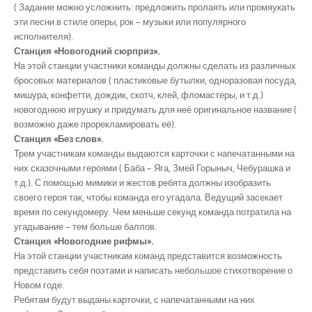
( Задание можно усложнить: предложить пролаять или промяукать
эти песни в стиле оперы, рок – музыки или популярного
исполнителя).
Станция «Новогодний сюрприз».
На этой станции участники команды должны сделать из различных
бросовых материалов ( пластиковые бутылки, одноразовая посуда,
мишура, конфетти, дождик, скотч, клей, фломастеры, и т.д.)
новогоднюю игрушку и придумать для неё оригинальное название (
возможно даже прорекламировать её).
Станция «Без слов».
Трем участникам команды выдаются карточки с напечатанными на
них сказочными героями ( Баба – Яга, Змей Горыныч, Чебурашка и
т.д.). С помощью мимики и жестов ребята должны изобразить
своего героя так, чтобы команда его угадала. Ведущий засекает
время по секундомеру. Чем меньше секунд команда потратила на
угадывание – тем больше баллов.
Станция «Новогодние рифмы».
На этой станции участникам команд представится возможность
представить себя поэтами и написать небольшое стихотворение о
Новом годе.
Ребятам будут выданы карточки, с напечатанными на них