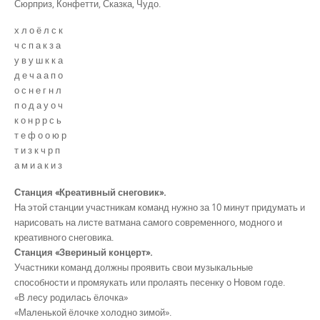
Сюрприз, Конфетти, Сказка, Чудо.
х л о ё л с к
ч с п а к з а
у в у ш к к а
д е ч а а п о
о с н е г н л
п о д а у о ч
к о н р р с ь
т е ф о о ю р
т и з к ч р п
а м и а к и з
Станция «Креативный снеговик».
На этой станции участникам команд нужно за 10 минут придумать и
нарисовать на листе ватмана самого современного, модного и
креативного снеговика.
Станция «Звериный концерт».
Участники команд должны проявить свои музыкальные
способности и промяукать или пролаять песенку о Новом годе.
«В лесу родилась ёлочка»
«Маленькой ёлочке холодно зимой».