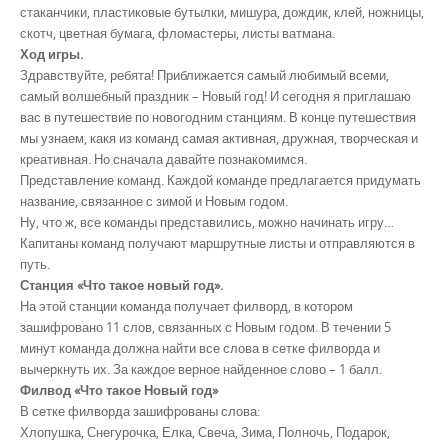
стаканчики, пластиковые бутылки, мишура, дождик, клей, ножницы,
скотч, цветная бумага, фломастеры, листы ватмана.
Ход игры.
Здравствуйте, ребята! Приближается самый любимый всеми,
самый волшебный праздник – Новый год! И сегодня я приглашаю
вас в путешествие по новогодним станциям. В конце путешествия
мы узнаем, какя из команд самая активная, дружная, творческая и
креативная. Но сначала давайте познакомимся.
Представление команд. Каждой команде предлагается придумать
название, связанное с зимой и Новым годом.
Ну, что ж, все команды представились, можно начинать игру…
Капитаны команд получают маршрутные листы и отправляются в
путь.
Станция «Что такое новый год».
На этой станции команда получает филворд, в котором
зашифровано 11 слов, связанных с Новым годом. В течении 5
минут команда должна найти все слова в сетке филворда и
вычеркнуть их. За каждое верное найденное слово – 1 балл.
Филвод «Что такое Новый год»
В сетке филворда зашифрованы слова:
Хлопушка, Снегурочка, Елка, Свеча, Зима, Полночь, Подарок,