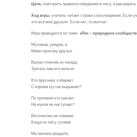
Цель:
повторить правила поведения в лесу, и расширять
Ход игры
: учитель читает строки стихотворения. Если у
это все мои друзья». Если нет, то молчат.
Игра проводится по теме
:
«Лес – природное сообщество
Мухомор, увидев, я,
Мимо прохожу друзья.
Выпал птенчик из гнезда,
Трогать нам его нельзя.
Кто бруснику собирает,
С корнем кустик вырывает?
По тропинке кто шагает,
На жуков не наступает?
Веточки мы не ломаем,
Когда по лесу гуляем.
Мы ежонка увидали,