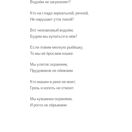
Водоём не загрязняет?
Кто на глади зеркальной, речной,
Не нарушает уток покой?
Вот незнакомый водоём,
Будем мы купаться в нём?
Если ловим мелкую рыбёшку,
То мы её бросаем кошке.
Мы улиток охраняем,
Прудовиков не обижаем.
Кто машин в реке не моет,
Грязь и копоть не отмоет.
Мы кувшинки охраняем,
И рогоз не обрываем.