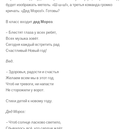
будет изображать метель: «Ш-ш-ш!», а третья команда громко
кричать: «Дед Мороз!». Готовы?
В класс входит
дед Мороз
.
– Блестят глаза у всех ребят,
Всех музыка зовёт.
Сегодня каждый встретить рад
Счастливый Новый год!
Вед.
–
Здоровья, радости и счастья
Желаем всем мы в этот год.
Чтоб ни тревоги, ни напасти
Не сторожили у ворот.
Стихи детей к новому году.
Дед Мороз:
–
Чтоб солнце ласково светило,
Сбывалось всё, что сердце ждёт,