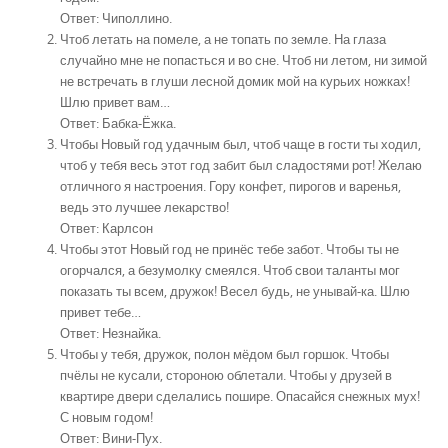
Ответ: Чиполлино.
Чтоб летать на помеле, а не топать по земле. На глаза
случайно мне не попасться и во сне. Чтоб ни летом, ни зимой
не встречать в глуши лесной домик мой на курьих ножках!
Шлю привет вам…
Ответ: Бабка-Ёжка.
Чтобы Новый год удачным был, чтоб чаще в гости ты ходил,
чтоб у тебя весь этот год забит был сладостями рот! Желаю
отличного я настроения. Гору конфет, пирогов и варенья,
ведь это лучшее лекарство!
Ответ: Карлсон
Чтобы этот Новый год не принёс тебе забот. Чтобы ты не
огорчался, а безумолку смеялся. Чтоб свои таланты мог
показать ты всем, дружок! Весел будь, не унывай-ка. Шлю
привет тебе…
Ответ: Незнайка.
Чтобы у тебя, дружок, полон мёдом был горшок. Чтобы
пчёлы не кусали, стороною облетали. Чтобы у друзей в
квартире двери сделались пошире. Опасайся снежных мух!
С новым годом!
Ответ: Вини-Пух.