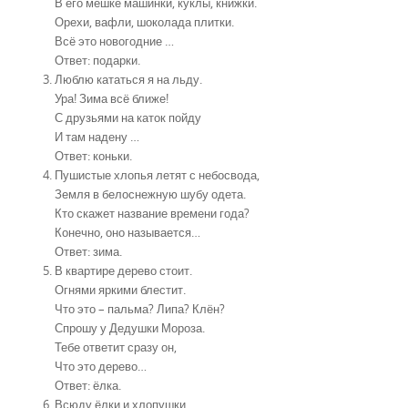
В его мешке машинки, куклы, книжки.
Орехи, вафли, шоколада плитки.
Всё это новогодние …
Ответ: подарки.
Люблю кататься я на льду.
Ура! Зима всё ближе!
С друзьями на каток пойду
И там надену …
Ответ: коньки.
Пушистые хлопья летят с небосвода,
Земля в белоснежную шубу одета.
Кто скажет название времени года?
Конечно, оно называется…
Ответ: зима.
В квартире дерево стоит.
Огнями яркими блестит.
Что это – пальма? Липа? Клён?
Спрошу у Дедушки Мороза.
Тебе ответит сразу он,
Что это дерево…
Ответ: ёлка.
Всюду ёлки и хлопушки,