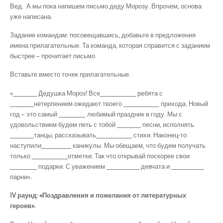
Вед. А мы пока напишем письмо деду Морозу. Впрочем, основа
уже написана.
Задание командам: посовещавшись, добавьте в предложения
имена прилагательные. Та команда, которая справится с заданием
быстрее – прочитает письмо.
Вставьте вместо точек прилагательные.
«________ Дедушка Мороз! Все____________ ребята с
________нетерпением ожидают твоего ____________ прихода. Новый
год – это самый _________ любимый праздник в году. Мы с
удовольствием будем петь с тобой ________ песни, исполнять
________танцы, рассказывать____________ стихи. Наконец-то
наступили__________ каникулы. Мы обещаем, что будем получать
только ____________отметки. Так что открывай поскорее свои
_________ подарки. С уважением ___________ девчата и ___________
парни».
IV раунд: «Поздравления и пожелания от литературных
героев».