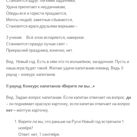
Становятся вдруг лёгкими задачники,
Удача прилетает к неудачникам,
Обиды все и горести прощаются,
Мечты людей, заветные сбываются,
Становятся враги друзьями верными –
3 ученик. Всё злое испаряется, наверное.
Становится гораздо лучше свет –
Прекрасней праздника, конечно, нет.
Вед. Новый год. Есть в нём что-то волшебное, загадочное. Пусть и
наша игра будет такой. Желаю удачи капитанам команд. Ведь II
раунд – конкурс капитанов.
II раунд: Конкурс капитанов «Верите ли вы…»
Вед. Задаю вопрос капитанам. Если капитан отвечает на вопрос:
да
– он поднимает красную карточку, если капитан отвечает на вопрос
нет –
жёлтую карточку.
Верите ли вы, что раньше на Руси Новый год встречали 1
ноября?
Ответ: нет, 1 сентября.