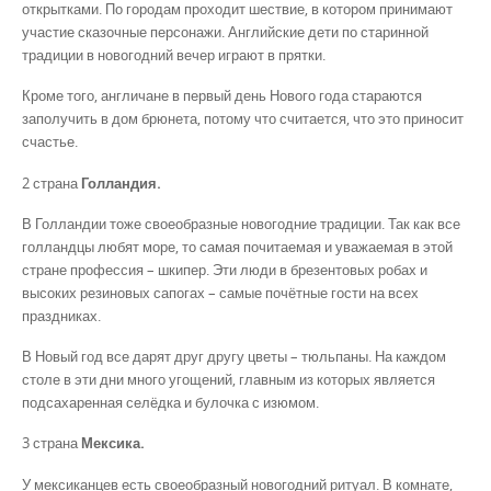
открытками. По городам проходит шествие, в котором принимают
участие сказочные персонажи. Английские дети по старинной
традиции в новогодний вечер играют в прятки.
Кроме того, англичане в первый день Нового года стараются
заполучить в дом брюнета, потому что считается, что это приносит
счастье.
2 страна
Голландия.
В Голландии тоже своеобразные новогодние традиции. Так как все
голландцы любят море, то самая почитаемая и уважаемая в этой
стране профессия – шкипер. Эти люди в брезентовых робах и
высоких резиновых сапогах – самые почётные гости на всех
праздниках.
В Новый год все дарят друг другу цветы – тюльпаны. На каждом
столе в эти дни много угощений, главным из которых является
подсахаренная селёдка и булочка с изюмом.
3 страна
Мексика.
У мексиканцев есть своеобразный новогодний ритуал. В комнате,