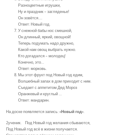
Разноцветные игрушки,
Ну и праздник – загляденье!
Он зовётся….
Ответ: Новый год.
У снежной бабы нос смешной,
Он длинный, яркий, овощной!
Теперь подумать надо дружно,
Какой нам овощ выбрать нужно.
Кто догадался – молодец!
Конечно, это…
Ответ: морковь.
Мы этот фрукт под Новый год едим,
Волшебный запах в дом приходит с ним.
Съедает с аппетитом Дед Мороз
Оранжевый и круглый …
Ответ: мандарин.
На доске появляется запись: «
Новый год
».
2ученик. Под Новый год желания сбываются,
Под Новый год всё в жизни получается.