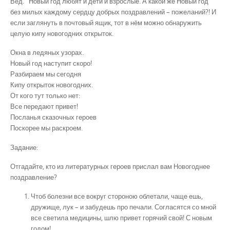
Вед. Новый год любят и дети и взрослые. А какой же Новый год
без милых каждому сердцу добрых поздравлений – пожеланий?! И
если заглянуть в почтовый ящик, тот в нём можно обнаружить
целую кипу новогодних открыток.
Окна в ледяных узорах.
Новый год наступит скоро!
Разбираем мы сегодня
Кипу открыток новогодних.
От кого тут только нет:
Все передают привет!
Посланья сказочных героев
Поскорее мы раскроем.
Задание:
Отгадайте, кто из литературных героев прислал вам Новогоднее
поздравление?
Чтоб болезни все вокруг стороною облетали, чаще ешь,
дружище, лук – и забудешь про печали. Согласятся со мной
все светила медицины, шлю привет горячий свой! С новым
годом!