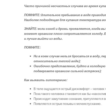
Часто причиной несчастных случаев во время куп
ПОМНИТЕ: длительное пребывание в воде приводит
Наиболее подходящая для купания температура во
ЗНАЙТЕ: если озноб и дрожь проявляется, когда в
момент организм плохо сопротивляется холоду. Ес
и лучше выйти из воды.
ПОМНИТЕ:
Ни в коем случае нельзя бросаться в воду, 
относительно теплой воде);
Ошибочно представление, будто в холодную 
подвергаете организм сильной встряске);
Как выявить гипотермию:
В теле ощущается острый дискомфорт – человек чу
Поза такого человека становится как бы «нахохли
Происходит замутнение сознания, притупляются 
Появляются острые позывы к мочеиспусканию.