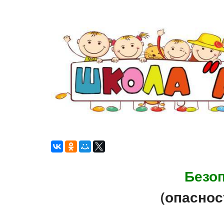
Безоп
(опаснос