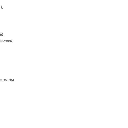
).
ый
велики
этим вы