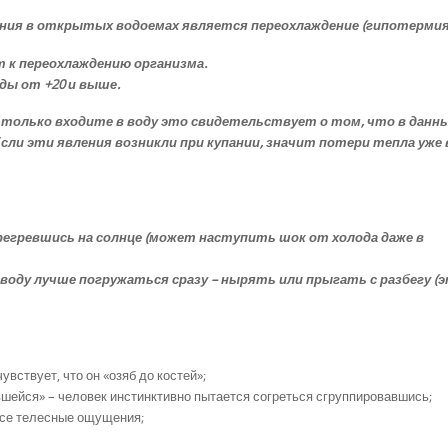
ания в открытых водоемах является переохлаждение (гипотермия
 к переохлаждению организма.
ды от +20 и выше.
ы только входите в воду это свидетельствует о том, что в данн
ли эти явления возникли при купании, значит потери тепла уже 
перегревшись на солнце (может наступить шок от холода даже в
воду лучше погружаться сразу – нырять или прыгать с разбегу (
вствует, что он «озяб до костей»;
вшейся» – человек инстинктивно пытается согреться сгруппировавшись;
все телесные ощущения;