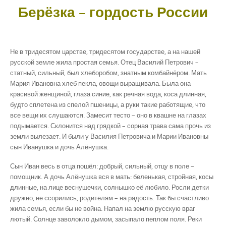
Берёзка – гордость России
Не в тридесятом царстве, тридесятом государстве, а на нашей
русской земле жила простая семья. Отец Василий Петрович –
статный, сильный, был хлеборобом, знатным комбайнёром. Мать
Мария Ивановна хлеб пекла, овощи выращивала. Была она
красивой женщиной, глаза синие, как речная вода, коса длинная,
будто сплетена из спелой пшеницы, а руки такие работящие, что
все вещи их слушаются. Замесит тесто – оно в квашне на глазах
подымается. Склонится над грядкой – сорная трава сама прочь из
земли вылезает. И были у Василия Петровича и Марии Ивановны
сын Иванушка и дочь Алёнушка.
Сын Иван весь в отца пошёл: добрый, сильный, отцу в поле –
помощник. А дочь Алёнушка вся в мать: беленькая, стройная, косы
длинные, на лице веснушечки, солнышко её любило. Росли детки
дружно, не ссорились, родителям – на радость. Так бы счастливо
жила семья, если бы не война. Напал на землю русскую враг
лютый. Солнце заволокло дымом, засыпало пеплом поля. Реки