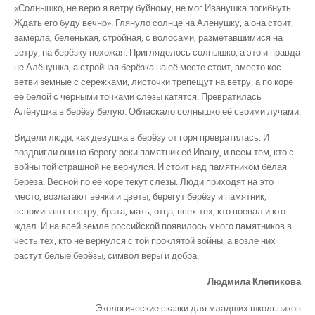
«Солнышко, не верю я ветру буйному, не мог Иванушка погибнуть.
Ждать его буду вечно». Глянуло солнце на Алёнушку, а она стоит,
замерла, беленькая, стройная, с волосами, разметавшимися на
ветру, на берёзку похожая. Пригляделось солнышко, а это и правда
не Алёнушка, а стройная берёзка на её месте стоит, вместо кос
ветви земные с сережками, листочки трепещут на ветру, а по коре
её белой с чёрными точками слёзы катятся. Превратилась
Алёнушка в берёзу белую. Обласкало солнышко её своими лучами.
Видели люди, как девушка в берёзу от горя превратилась. И
воздвигли они на берегу реки памятник её Ивану, и всем тем, кто с
войны той страшной не вернулся. И стоит над памятником белая
берёза. Весной по её коре текут слёзы. Люди приходят на это
место, возлагают венки и цветы, берегут берёзу и памятник,
вспоминают сестру, брата, мать, отца, всех тех, кто воевал и кто
ждал. И на всей земле российской появилось много памятников в
честь тех, кто не вернулся с той проклятой войны, а возле них
растут белые берёзы, символ веры и добра.
Людмила Клепикова
Экологические сказки для младших школьников