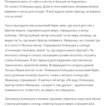
Почернела мать от горя и слегла, и больше не поднялась.
Осталась Алёнушка одна. Днём в поле работала, вечером вязала
варежки и носки для солдат. И всё ждала своего братца, не верила,
что он погиб.
Часто выходила она на высокий берег реки, где они в детстве с
братом играли, поднимала руки вверх, обращалась к ветру
буйному: «Ветер буйный, ветер сильный, ты по миру летаешь, не
видел ли ты, где моего братца любимого, Иванушку, не слышал где
его голос?» Молчал ветер. Спрашивала Алёнушка у солнца:
«Солнышко ласковое, может ты, где видела моего братца?» Но
молчало солнце и только ласковыми лучами пыталось осушить
слёзы Алёнушки. И вот пришла долгожданная светлая весна.
Закончилась проклятая война. Возвращаются солдаты домой.
Только Ивана всё нет и нет. Побежала Алёнушка на высокий берег,
косы длинные на ветру вьются, снова у ветра и солнца про
Иванушку спрашивает. И шепнул ей ветер: «Не жди, Алёнушка,
братца своего Иванушку, слышал я, как друзья – однополчане
поминали его, отомстить за смерть его обещали».
Заплакала Алёнушка слезами горькими, обратила лицо своё белое
с веснушечками к солнцу, взметнула руки вверх и прошептала: