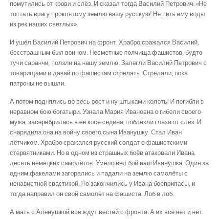
помутились от крови и слёз. И сказал тогда Василий Петрович: «Не
топтать врагу проклятому землю нашу русскую! Не пить ему воды
из рек наших светлых».
И ушёл Василий Петрович на фронт. Храбро сражался Василий,
бесстрашным был воином. Несметные полчища фашистов, будто
тучи саранчи, ползли на нашу землю. Залегли Василий Петрович с
товарищами и давай по фашистам стрелять. Стреляли, пока
патроны не вышли.
А потом поднялись во весь рост и ну штыками колоть! И погибли в
неравном бою богатыри. Узнала Мария Ивановна о гибели своего
мужа, засеребрилась в её косе седина, поблекли глаза от слёз. И
снарядила она на войну своего сына Иванушку. Стал Иван
лётчиком. Храбро сражался русский солдат с фашистскими
стервятниками. Но в одном из страшных боёв атаковали Ивана
десять немецких самолётов. Умело вёл бой наш Иванушка. Один за
одним факелами загорались и падали на землю самолёты с
ненавистной свастикой. Но закончились у Ивана боеприпасы, и
тогда направил он свой самолёт на фашиста. Лоб в лоб.
А мать с Алёнушкой всё ждут вестей с фронта. А их всё нет и нет.