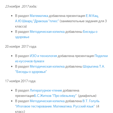
23 ноября
2017 года:
В раздел
Математика
добавлена презентация
Е.М.Кац,
А.Ю.Шварц “Дракоша “плюс”
(занимательные задания для 3
класса)
В раздел
Методическая копилка
добавлены
Беседы о
здоровье
20 ноября 2017 года:
В раздел
ИЗО и технология
добавлена презентация
Поделки
из кусочков бумаги
В раздел
Методическая копилка
добавлены
Шорыгина Т.А.
“Беседы о здоровье”
17 ноября 2017 года:
В раздел
Литературное чтение
добавлена
презентация
Б.С.Житков “Про обезьянку”
(диафильм)
В раздел
Методическая копилка
добавлена
В.Т. Голубь
“Итоговое тестирование. Математика. Русский язык”
(4
класс)