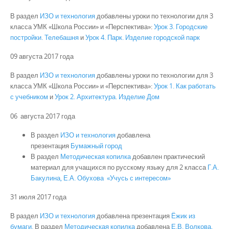
В раздел
ИЗО и технология
добавлены уроки по технологии для 3
класса УМК «Школа России» и «Перспектива»:
Урок 3. Городские
постройки. Телебашня
и
Урок 4. Парк. Изделие городской парк
09 августа 2017 года
В раздел
ИЗО и технология
добавлены уроки по технологии для 3
класса УМК «Школа России» и «Перспектива»:
Урок 1. Как работать
с учебником
и
Урок 2. Архитектура. Изделие Дом
06 августа 2017 года
В раздел
ИЗО и технология
добавлена
презентация
Бумажный город
В раздел
Методическая копилка
добавлен практический
материал для учащихся по русскому языку для 2 класса
Г.А.
Бакулина, Е.А. Обухова «Учусь с интересом»
31 июля 2017 года
В раздел
ИЗО и технология
добавлена презентация
Ёжик из
бумаги.
В раздел
Методическая копилка
добавлена
Е.В. Волкова,