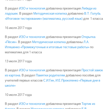
В раздел
ИЗО и технология
добавлена презентация
Лебеди из
ладошек.
В раздел
Методическая копилка
добавлено
В.Т. Голубь
«Итоговое тестирование» (математика, русский язык)
для 1 класса
16 июля 2017 года
В раздел
ИЗО и технология
добавлена презентация
Открытка
«Пёсик».
В раздел
Методическая копилка
добавлены
Л.А.
Иляшенко «Промежуточные и итоговые тестовые работы»
по
математике для 1 класса
13 июля 2017 года
В раздел
ИЗО и технология
добавлена презентация
Простой замок
из картона.
В раздел
Памятки родителям
добавлено пособие для
учителей первых классов
С.И.Гин, И.Е.Прокопенко «Первые дни в
школе»
10 июля 2017 года
В раздел
ИЗО и технология
добавлена презентация
Тортик из
бумаги.
В раздел
Методическая копилка
добавлена
Е.В.