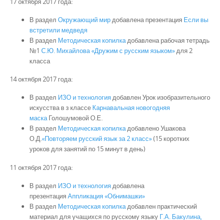
17 октября 2017 года:
В раздел
Окружающий мир
добавлена презентация
Если вы
встретили медведя
В раздел
Методическая копилка
добавлена рабочая тетрадь
№1
С.Ю. Михайлова «Дружим с русским языком»
для 2
класса
14 октября 2017 года:
В раздел
ИЗО и технология
добавлен Урок изобразительного
искусства в з классе
Карнавальная новогодняя
маска
Голошумовой О.Е.
В раздел
Методическая копилка
добавлено Ушакова
О.Д.
«Повторяем русский язык за 2 класс»
(15 коротких
уроков для занятий по 15 минут в день)
11 октября 2017 года:
В раздел
ИЗО и технология
добавлена
презентация
Аппликация «Обнимашки»
В раздел
Методическая копилка
добавлен практический
материал для учащихся по русскому языку
Г.А. Бакулина,