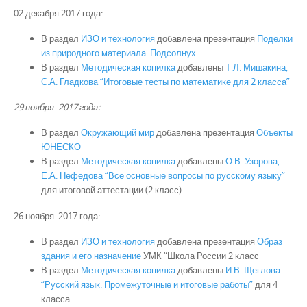
02 декабря 2017 года:
В раздел
ИЗО и технология
добавлена презентация
Поделки
из природного материала. Подсолнух
В раздел
Методическая копилка
добавлены
Т.Л. Мишакина,
С.А. Гладкова “Итоговые тесты по математике для 2 класса”
29 ноября
2017 года:
В раздел
Окружающий мир
добавлена презентация
Объекты
ЮНЕСКО
В раздел
Методическая копилка
добавлены
О.В. Узорова,
Е.А. Нефедова “Все основные вопросы по русскому языку”
для итоговой аттестации (2 класс)
26 ноября 2017 года:
В раздел
ИЗО и технология
добавлена презентация
Образ
здания и его назначение
УМК “Школа России 2 класс
В раздел
Методическая копилка
добавлены
И.В. Щеглова
“Русский язык. Промежуточные и итоговые работы”
для 4
класса