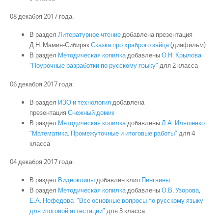
08 декабря 2017 года:
В раздел
Литературное чтение
добавлена презентация
Д.Н. Мамин-Сибиряк
Сказка про храброго зайца
(диафильм)
В раздел
Методическая копилка
добавлены
О.Н. Крылова
“Поурочные разработки по русскому языку”
для 2 класса
06 декабря 2017 года:
В раздел
ИЗО и технология
добавлена
презентация
Снежный домик
В раздел
Методическая копилка
добавлены
Л.А. Иляшенко
“Математика. Промежуточные и итоговые работы”
для 4
класса
04 декабря 2017 года:
В раздел
Видеоклипы
добавлен клип
Пингвины
В раздел
Методическая копилка
добавлены
О.В. Узорова,
Е.А. Нефедова “Все основные вопросы по русскому языку
для итоговой аттестации”
для 3 класса