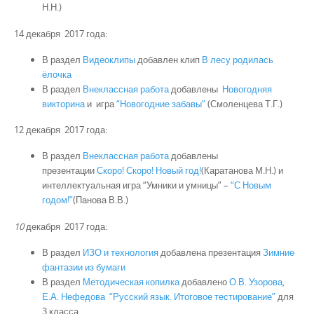
Н.Н.)
14 декабря 2017 года:
В раздел
Видеоклипы
добавлен клип
В лесу родилась
ёлочка
В раздел
Внеклассная работа
добавлены
Новогодняя
викторина
и игра
“Новогодние забавы”
(Смоленцева Т.Г.)
12 декабря 2017 года:
В раздел
Внеклассная работа
добавлены
презентации
Скоро! Скоро! Новый год!
(Каратанова М.Н.) и
интеллектуальная игра “Умники и умницы” –
“С Новым
годом!”
(Панова В.В.)
10
декабря 2017 года:
В раздел
ИЗО и технология
добавлена презентация
Зимние
фантазии из бумаги
В раздел
Методическая копилка
добавлено
О.В. Узорова,
Е.А. Нефедова “Русский язык. Итоговое тестирование”
для
3 класса