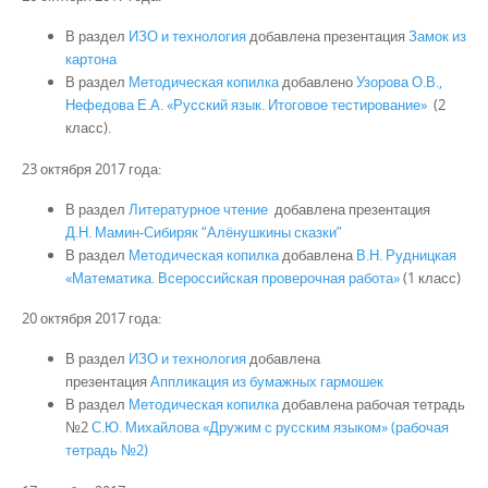
В раздел
ИЗО и технология
добавлена презентация
Замок из
картона
В раздел
Методическая копилка
добавлено
Узорова О.В.,
Нефедова Е.А. «Русский язык. Итоговое тестирование»
(2
класс).
23 октября 2017 года:
В раздел
Литературное чтение
добавлена презентация
Д.Н. Мамин-Сибиряк “Алёнушкины сказки”
В раздел
Методическая копилка
добавлена
В.Н. Рудницкая
«Математика. Всероссийская проверочная работа»
(1 класс)
20 октября 2017 года:
В раздел
ИЗО и технология
добавлена
презентация
Аппликация из бумажных гармошек
В раздел
Методическая копилка
добавлена рабочая тетрадь
№2
С.Ю. Михайлова «Дружим с русским языком» (рабочая
тетрадь №2)