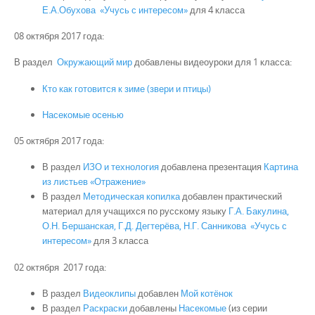
Е.А.Обухова «Учусь с интересом»
для 4 класса
08 октября 2017 года:
В раздел
Окружающий мир
добавлены видеоуроки для 1 класса:
Кто как готовится к зиме (звери и птицы)
Насекомые осенью
05 октября 2017 года:
В раздел
ИЗО и технология
добавлена презентация
Картина
из листьев «Отражение»
В раздел
Методическая копилка
добавлен практический
материал для учащихся по русскому языку
Г.А. Бакулина,
О.Н. Бершанская, Г.Д. Дегтерёва, Н.Г. Санникова «Учусь с
интересом»
для 3 класса
02 октября 2017 года:
В раздел
Видеоклипы
добавлен
Мой котёнок
В раздел
Раскраски
добавлены
Насекомые
(из серии