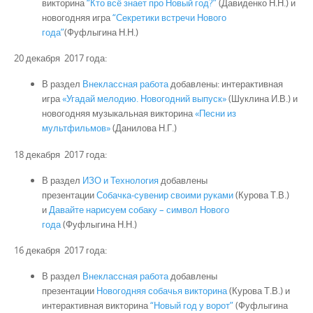
викторина
“Кто всё знает про Новый год?”
(Давиденко Н.Н.) и
новогодняя игра
“Секретики встречи Нового
года”
(Фуфлыгина Н.Н.)
20 декабря 2017 года:
В раздел
Внеклассная работа
добавлены: интерактивная
игра
«Угадай мелодию. Новогодний выпуск»
(Шуклина И.В.) и
новогодняя музыкальная викторина
«Песни из
мультфильмов»
(Данилова Н.Г.)
18 декабря 2017 года:
В раздел
ИЗО и Технология
добавлены
презентации
Собачка-сувенир своими руками
(Курова Т.В.)
и
Давайте нарисуем собаку – символ Нового
года
(Фуфлыгина Н.Н.)
16 декабря 2017 года:
В раздел
Внеклассная работа
добавлены
презентации
Новогодняя собачья викторина
(Курова Т.В.) и
и
нтерактивная викторина
“Новый год у ворот”
(Фуфлыгина